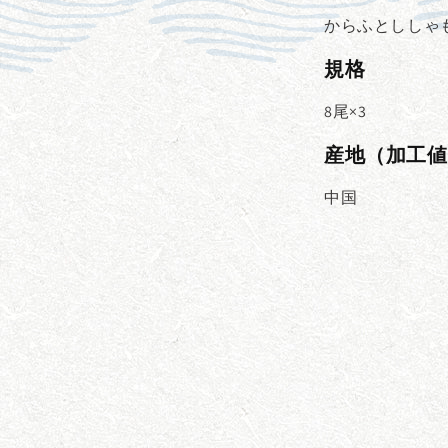
からふとししゃも
規格
8尾×3
産地（加工値
中国