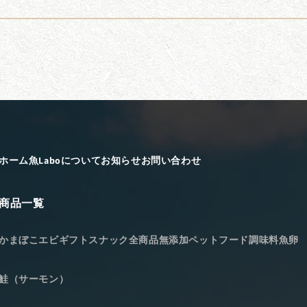
ホーム
魚Laboについて
お知らせ
お問い合わせ
商品一覧
かまぼこ
エビ
ギフト
スナック
全商品
無添加ペットフード
調味料
魚卵
鮭（サーモン）