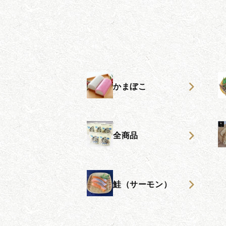
かまぼこ
全商品
鮭（サーモン）