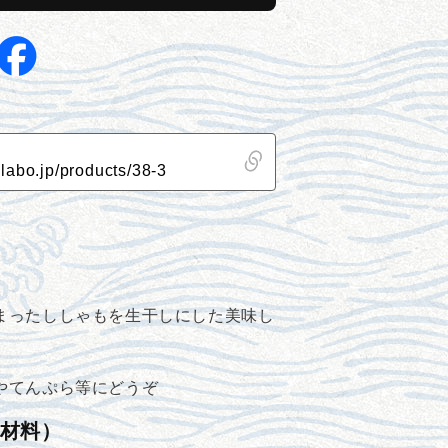
し
ゃ
も
（8
尾）
の
数
量
を
増
や
す
まったししゃもを生干しにした美味し
やてんぷら等にどうぞ
材料）