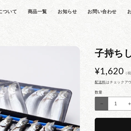
oについて
商品一覧
お知らせ
お問い合わせ
子持ち
通
¥1,620
（
常
配送料
はチェックア
価
格
数量
子
持
ち
し