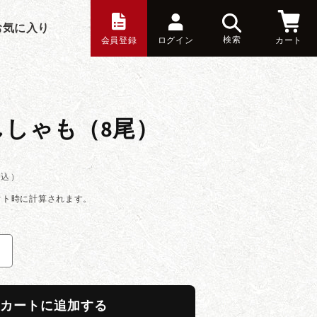
お気に入り
検索
会員登録
ログイン
カート
ししゃも（8尾）
税込）
ウト時に計算されます。
子
持
ち
カートに追加する
し