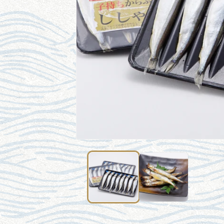
モ
ー
ダ
ル
で
メ
デ
ィ
ア
(1)