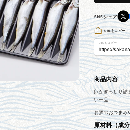
し
ゃ
SNSシェア
も
（8
URLをコピー
尾）
の
URLをコピー
数
量
を
減
ら
商品内容
す
卵がぎっしり詰
い一品
お酒のおつまみ
原材料（成分