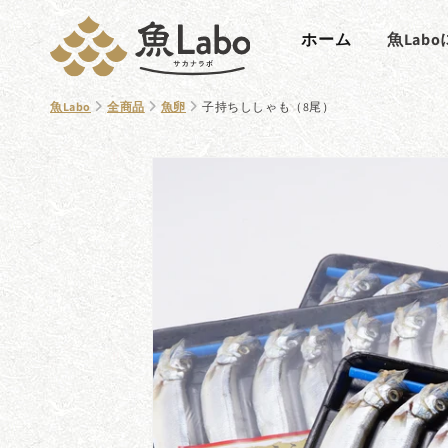
コンテ
ンツに
ホーム
魚Lab
進む
魚Labo
全商品
魚卵
子持ちししゃも（8尾）
商品情
報にス
キップ