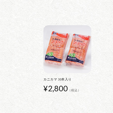
カニカマ 30本入り
通
¥2,800
（税込）
常
価
格